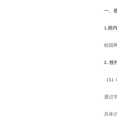
一、
1.校
校园网
2. 
（1）
通过学
具体访