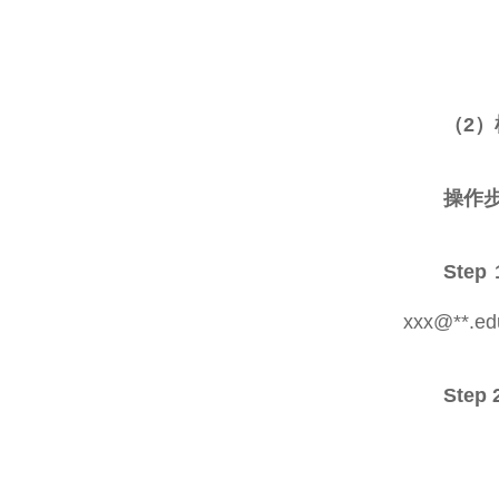
（2
操作
Step
xxx@**
Step