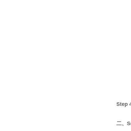
Step
二、S